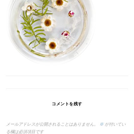
コメントを残す
メールアドレスが公開されることはありません。
※
が付いてい
る欄は必須項目です